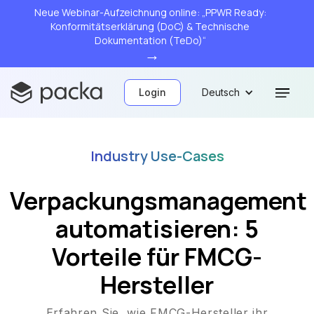
Neue Webinar-Aufzeichnung online: „PPWR Ready:
Konformitätserklärung (DoC) & Technische
Dokumentation (TeDo)“
→
Login
Deutsch
Industry Use-Cases
Verpackungsmanagement
automatisieren: 5
Vorteile für FMCG-
Hersteller
Erfahren Sie, wie FMCG-Hersteller ihr