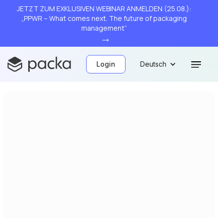
JETZT ZUM EXKLUSIVEN WEBINAR ANMELDEN (25.08.):
„PPWR – What comes next. The future of packaging
management“
→
Login
Deutsch