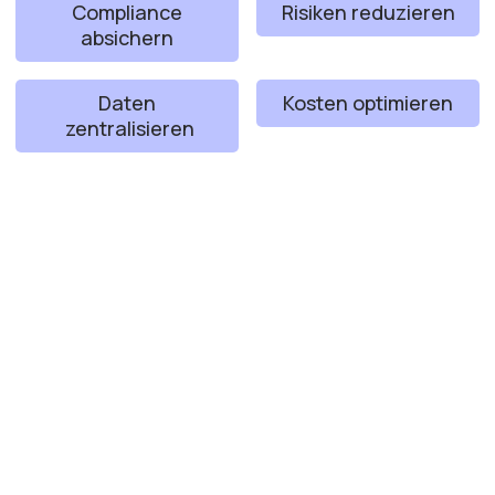
Compliance
Risiken reduzieren
absichern
Daten
Kosten optimieren
zentralisieren
Verpackungsdaten Software
Verwalten Sie Verpackungsdaten, Produkte,
Spezifikationen und Dokumente zentral
✔ Verpackungsdatenmanagement
✔ Technische Spezifikationen
✔ Material- und Komponentendaten
✔ Dokumentenmanagement
✔ Lieferantendokumente
✔ Produkte und Handelswaren