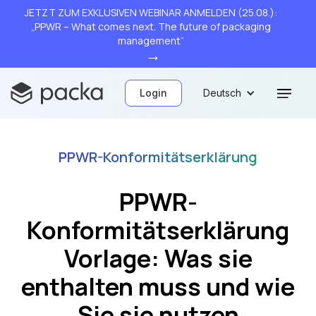
JETZT ZUM EXKLUSIVEN WEBINAR ANMELDEN (25.08.):
„PPWR – What comes next. The future of packaging
management“
→
Login
Deutsch
PPWR-Konformitätserklärung
PPWR-
Konformitätserklärung
Vorlage: Was sie
enthalten muss und wie
Sie sie nutzen