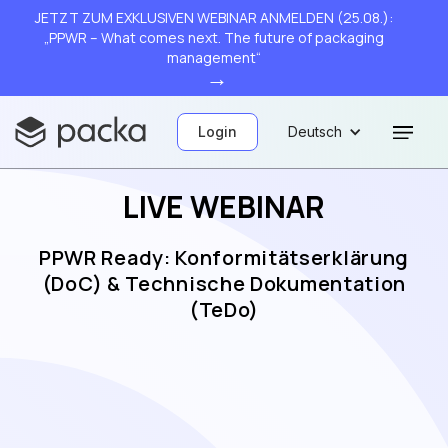
JETZT ZUM EXKLUSIVEN WEBINAR ANMELDEN (25.08.):
„PPWR – What comes next. The future of packaging
management“
→
Login
Deutsch
LIVE WEBINAR
PPWR Ready: Konformitätserklärung
(DoC) & Technische Dokumentation
(TeDo)