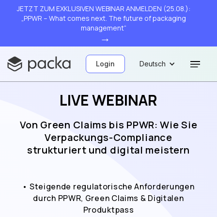
JETZT ZUM EXKLUSIVEN WEBINAR ANMELDEN (25.08.):
„PPWR – What comes next. The future of packaging
management“
→
Login
Deutsch
LIVE WEBINAR
Von Green Claims bis PPWR: Wie Sie
Verpackungs-Compliance
strukturiert und digital meistern
• Steigende regulatorische Anforderungen
durch PPWR, Green Claims & Digitalen
Produktpass