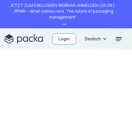
JETZT ZUM EXKLUSIVEN WEBINAR ANMELDEN (25.08.):
„PPWR – What comes next. The future of packaging
management“
→
Login
Deutsch