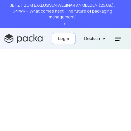
JETZT ZUM EXKLUSIVEN WEBINAR ANMELDEN (25.08.):
„PPWR – What comes next. The future of packaging
management“
→
Login
Deutsch