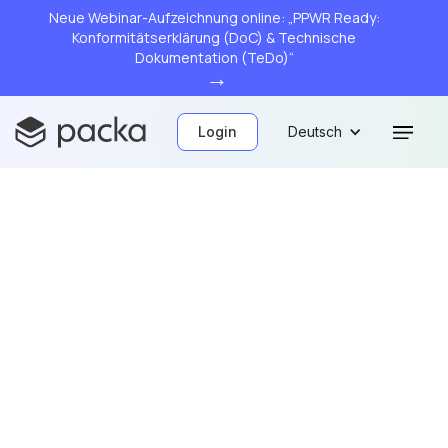
Neue Webinar-Aufzeichnung online: „PPWR Ready:
Konformitätserklärung (DoC) & Technische
Dokumentation (TeDo)“
→
Login
Deutsch