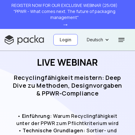
REGISTER NOW FOR OUR EXCLUSIVE WEBINAR (25/08)
"PPWR - What comes next. The future of packaging
management"
→
Login
Deutsch
LIVE WEBINAR
Recyclingfähigkeit meistern: Deep
Dive zu Methoden, Designvorgaben
& PPWR-Compliance
•
Einführung:
Warum Recyclingfähigkeit
unter der PPWR zum Pflichtkriterium wird
•
Technische Grundlagen:
Sortier- und