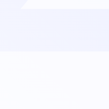
Ich erkläre mich damit einverstanden, die
angeforderten Inhalte sowie relevante
Marketingkommunikation von Packa und seinen
Partnern zu erhalten.