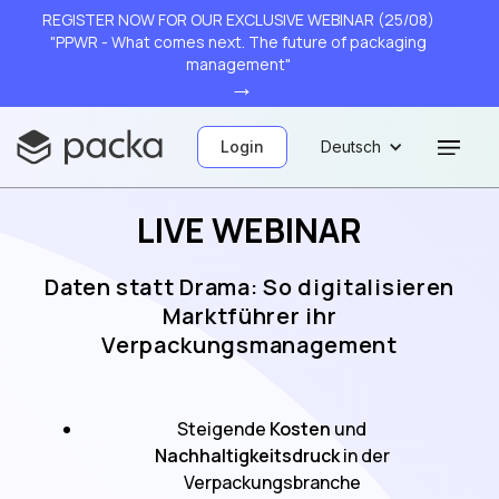
REGISTER NOW FOR OUR EXCLUSIVE WEBINAR (25/08)
"PPWR - What comes next. The future of packaging
management"
→
Login
Deutsch
LIVE WEBINAR
Daten statt Drama: So digitalisieren
Marktführer ihr
Verpackungsmanagement
Steigende
Kosten
und
Nachhaltigkeitsdruck
in der
Verpackungsbranche​