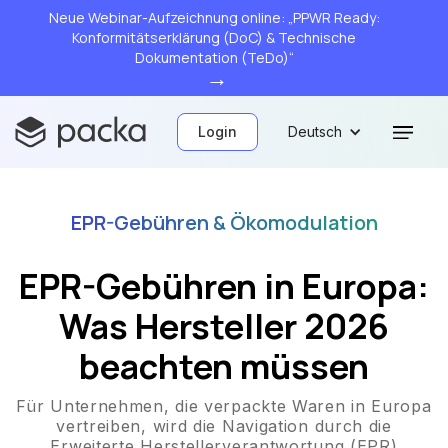
Neue Webinar-Aufzeichnung online: „PPWR Ready:
Konformitätserklärung (DoC) & Technische
Dokumentation (TeDo)“
→
Login
Deutsch
EPR-Gebühren & Ökomodulation
EPR-Gebühren in Europa:
Was Hersteller 2026
beachten müssen
Für Unternehmen, die verpackte Waren in Europa
vertreiben, wird die Navigation durch die
Erweiterte Herstellerverantwortung (EPR)