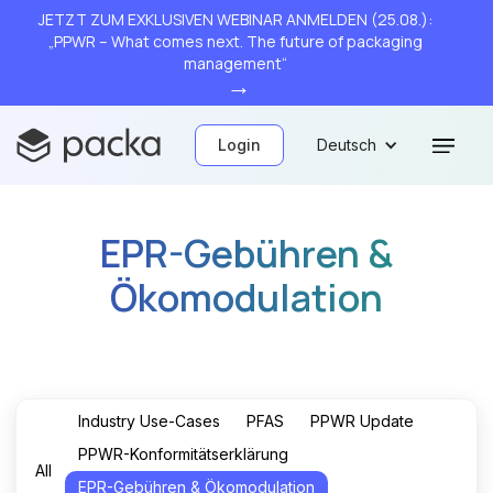
JETZT ZUM EXKLUSIVEN WEBINAR ANMELDEN (25.08.):
„PPWR – What comes next. The future of packaging
management“
→
Login
Deutsch
EPR-Gebühren &
Ökomodulation
Industry Use-Cases
PFAS
PPWR Update
PPWR-Konformitätserklärung
All
EPR-Gebühren & Ökomodulation